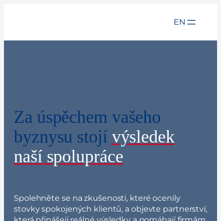
Přeskočit
na
EN
obsah
Za úspěchem vašeho
byznysu stojí
výsledek
naší spolupráce
Spolehněte se na zkušenosti, které ocenily
stovky spokojených klientů, a objevte partnerství,
která přinášejí reálné výsledky a pomáhají firmám