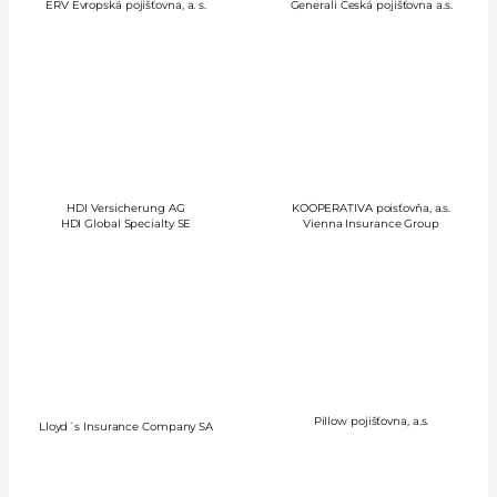
ERV Evropská pojišťovna, a. s.
Generali Česká pojišťovna a.s.
HDI Versicherung AG
KOOPERATIVA poisťovňa, a.s.
HDI Global Specialty SE
Vienna Insurance Group
Pillow pojišťovna, a.s.
Lloyd´s Insurance Company SA