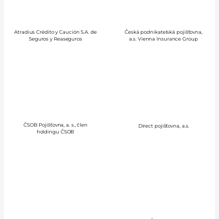
Atradius Crédito y Caución S.A. de
Česká podnikatelská pojišťovna,
Seguros y Reaseguros
a.s. Vienna Insurance Group
ČSOB Pojišťovna, a. s., člen
Direct pojišťovna, a.s.
holdingu ČSOB