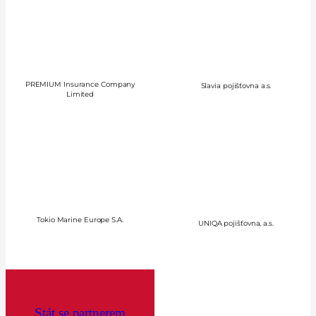
PREMIUM Insurance Company
Slavia pojišťovna a.s.
Limited
Tokio Marine Europe S.A.
UNIQA pojišťovna, a.s.
Stát se partnerem