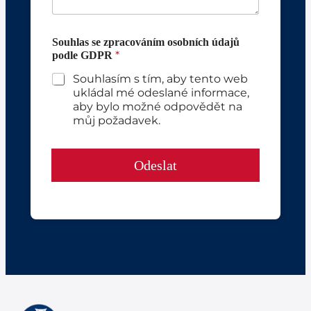
p
u
r
h
á
l
Souhlas se zpracováním osobních údajů
v
a
*
podle GDPR
a
s
*
Souhlasím s tím, aby tento web
ukládal mé odeslané informace,
aby bylo možné odpovědět na
můj požadavek.
Odeslat