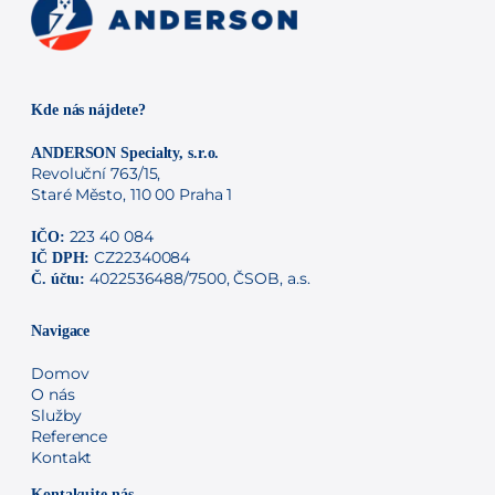
Kde nás nájdete?
ANDERSON Specialty, s.r.o.
Revoluční 763/15,
Staré Město, 110 00 Praha 1
223 40 084
IČO:
CZ22340084
IČ DPH:
4022536488/7500, ČSOB, a.s.
Č. účtu:
Navigace
Domov
O nás
Služby
Reference
Kontakt
Kontakujte nás